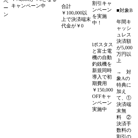
ペ
割引キャ
キャンペーン中
合計
ー
ンペーン
■対象B
￥100,000以
ン
を実施
上で決済端末
年間キ
中！
代金が￥0
ャッシ
ュレス
決済額
lポスタス
が5,000
と富士電
万円以
機の自動
上
釣銭機を
新規同時
→ 対
導入で初
象Aの
期費用
特典に
￥150,000
加え
OFFキャ
て、①
ンペーン
決済端
実施中
末無
料 ②
決済手
数料の
割引の