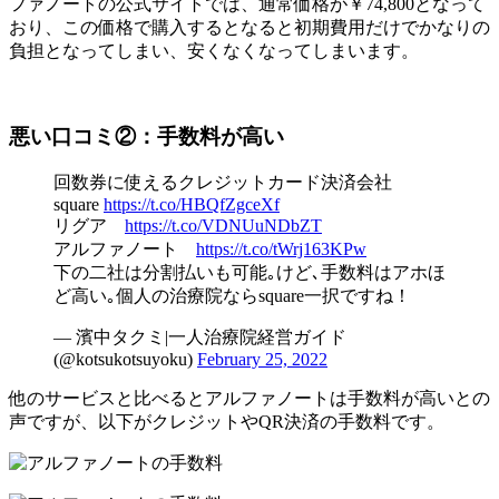
ファノートの公式サイトでは、通常価格が￥74,800となって
おり、この価格で購入するとなると初期費用だけでかなりの
負担となってしまい、安くなくなってしまいます。
悪い口コミ②：手数料が高い
回数券に使えるクレジットカード決済会社
square
https://t.co/HBQfZgceXf
リグア
https://t.co/VDNUuNDbZT
アルファノート
https://t.co/tWrj163KPw
下の二社は分割払いも可能｡けど､手数料はアホほ
ど高い｡個人の治療院ならsquare一択ですね！
— 濱中タクミ|一人治療院経営ガイド
(@kotsukotsuyoku)
February 25, 2022
他のサービスと比べるとアルファノートは手数料が高いとの
声ですが、以下がクレジットやQR決済の手数料です。