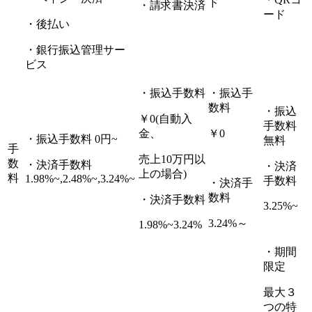
ド
・請求書決済
ード
・後払い
・銀行振込管理サー
ビス
・振込手数料
・振込手
数料
・振込
￥0(自動入
手数料
金、
￥0
・振込手数料 0円~
無料
手
売上10万円以
数
・決済手数料
・決済
上の場合)
料
1.98%~,2.48%~,3.24%~
手数料
・決済手
数料
・決済手数料
3.25%~
3.24%～
1.98%~3.24%
・期間
限定
最大３
つの特