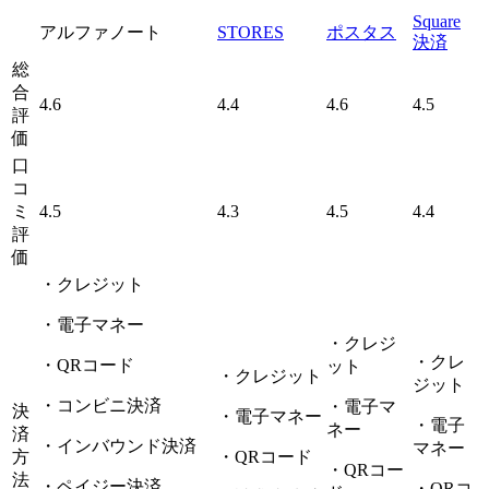
Square
アルファノート
STORES
ポスタス
決済
総
合
4.6
4.4
4.6
4.5
評
価
口
コ
ミ
4.5
4.3
4.5
4.4
評
価
・クレジット
・電子マネー
・クレジ
・クレ
・QRコード
ット
・クレジット
ジット
・コンビニ決済
・電子マ
決
・電子マネー
・電子
ネー
済
・インバウンド決済
マネー
方
・QRコード
・QRコー
法
・ペイジー決済
・QRコ