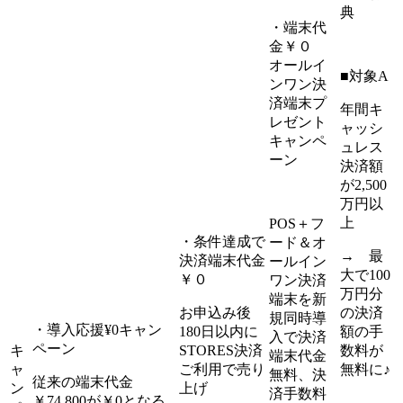
典
・端末代
金￥０
オールイ
■対象A
ンワン決
済端末プ
年間キ
レゼント
ャッシ
キャンペ
ュレス
ーン
決済額
が2,500
万円以
上
POS＋フ
・条件達成で
ード＆オ
→ 最
決済端末代金
ールイン
大で100
￥０
ワン決済
万円分
端末を新
お申込み後
の決済
規同時導
・導入応援¥0キャン
180日以内に
額の手
入で決済
ペーン
キ
STORES決済
数料が
端末代金
ャ
ご利用で売り
無料に♪
無料、決
従来の端末代金
ン
上げ
済手数料
￥74,800が￥0となる